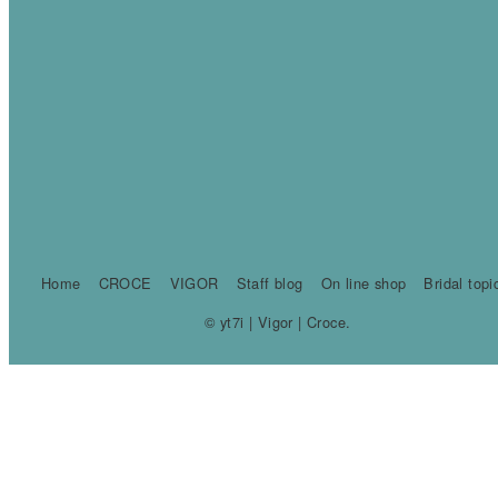
Home
CROCE
VIGOR
Staff blog
On line shop
Bridal topi
© yt7i | Vigor | Croce.