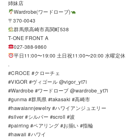
姉妹店
Wardrobe(ワードローブ)
〒370-0043
群馬県高崎市高関町538
T-ONE FRONT A
027-388-9860
平日11:00〜19:00 土日祝11:00〜20:00 水曜定休
.
#CROCE #クローチェ
#VIGOR #ヴィゴール @vigor_yt7i
#Wardrobe #ワードローブ @wardrobe_yt7i
#gunma #群馬県 #takasaki #高崎市
#hawaiannjewelry #ハワイアンジュエリー
#silver #シルバー #scroll #波
#pairring #ペアリング #お揃い #指輪
#hawaii #ハワイ