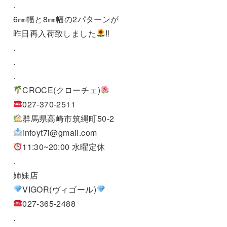
.
6㎜幅と8㎜幅の2パターンが
昨日再入荷致しました
‼︎
.
.
.
CROCE(クローチェ)
027-370-2511
群馬県高崎市筑縄町50-2
infoyt7i@gmail.com
11:30~20:00 水曜定休
.
姉妹店
VIGOR(ヴィゴール)
027-365-2488
.