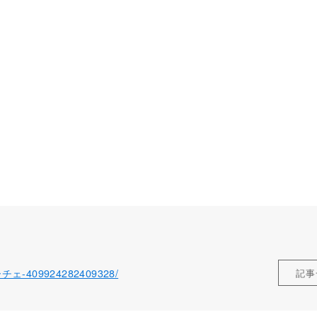
ローチェ-409924282409328/
記事