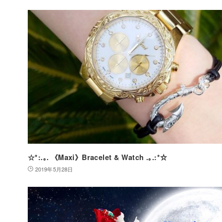
☆*:.｡. 《Maxi》Bracelet & Watch .｡.:*☆
2019年5月28日