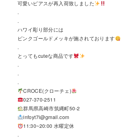
可愛いピアスが再入荷致しました
.
.
ハワイ彫り部分には
ピンクゴールドメッキが施されております
.
とってもcuteな商品です
.
.
.
CROCE(クローチェ)
027-370-2511
群馬県高崎市筑縄町50-2
infoyt7i@gmail.com
11:30~20:00 水曜定休
.