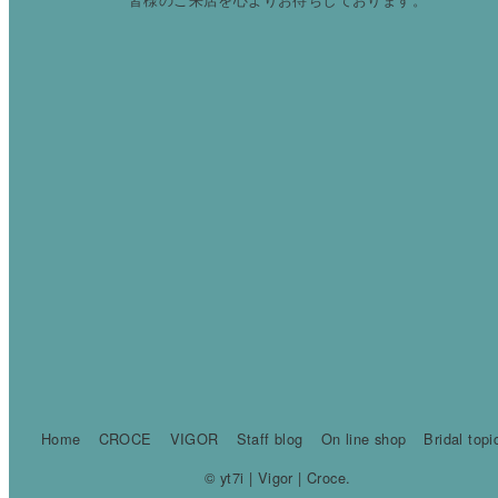
Home
CROCE
VIGOR
Staff blog
On line shop
Bridal topi
© yt7i | Vigor | Croce.