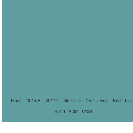
Home
CROCE
VIGOR
Staff blog
On line shop
Bridal topi
© yt7i | Vigor | Croce.