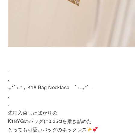
.
.
.｡*ﾟ+.*.｡ K18 Bag Necklace ﾟ+..｡*ﾟ+
.
.
先程入荷したばかりの
K18YGのバッグに0.35ctを敷き詰めた
とっても可愛いバッグのネックレス