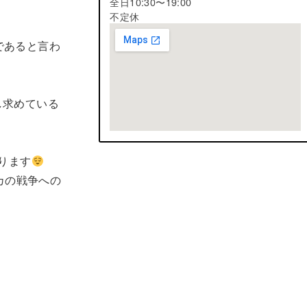
全日10:30〜19:00
不定休
であると言わ
し求めている
ります
カの戦争への