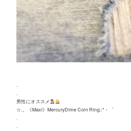
.
.
男性にオススメ
☆.。《Maxi》MercuryDime Coin Ring.:*・゜
.
.