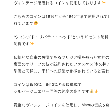
ヴィンテージ感溢れるコインを使用しております
.
こちらのコインは1916年から1945年まで使用さ
れています
.
“ウィングド・リバティ・ヘッド”という10セント硬
硬貨です
.
伝統的な自由の象徴であるフリジア帽を被った女神
裏面のオリーブの枝が並列されたファスケス(木の棒
準備と同様に、平和への願望が象徴されていると言
.
コインは銀90%、銅10%の金属構成で
シルバージュエリー同等の純度の高さです
.
貴重なヴィンテージコインを使用し、Maxiの伝統