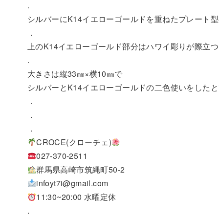
.
シルバーにK14イエローゴールドを重ねたプレート
．
上のK14イエローゴールド部分はハワイ彫りが際立
.
大きさは縦33㎜×横10㎜で
シルバーとK14イエローゴールドの二色使いをした
．
．
．
CROCE(クローチェ)
027-370-2511
群馬県高崎市筑縄町50-2
infoyt7i@gmail.com
11:30~20:00 水曜定休
.