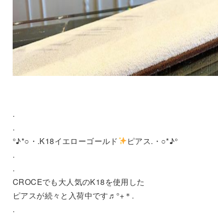
.
.
°♪*○・.K18イエローゴールド
ピアス.・○*♪°
.
.
CROCEでも大人気のK18を使用した
ピアスが続々と入荷中です♬°+＊.
.