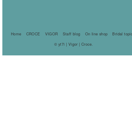
Home
CROCE
VIGOR
Staff blog
On line shop
Bridal topi
© yt7i | Vigor | Croce.