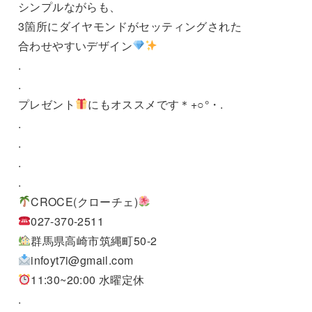
シンプルながらも、
3箇所にダイヤモンドがセッティングされた
合わせやすいデザイン
.
.
プレゼント
にもオススメです＊+○°・.
.
.
.
.
CROCE(クローチェ)
027-370-2511
群馬県高崎市筑縄町50-2
infoyt7i@gmail.com
11:30~20:00 水曜定休
.