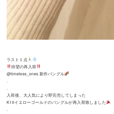
ラスト１点
待望の再入荷
@timeless_ones 新作バングル
.
.
入荷後、大人気により即完売してしまった
K10イエローゴールドのバングルが再入荷致しました
.