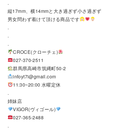
.
縦17mm、横14mmと大き過ぎず小さ過ぎず
男女問わず着けて頂ける商品です
.
.
.
CROCE(クローチェ)
027-370-2511
群馬県高崎市筑縄町50-2
infoyt7i@gmail.com
11:30~20:00 水曜定休
.
姉妹店
VIGOR(ヴィゴール)
027-365-2488
.