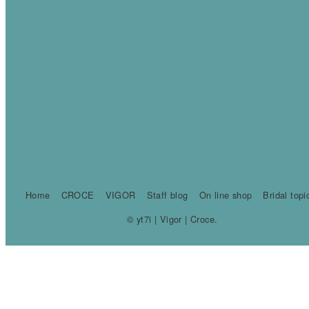
Home
CROCE
VIGOR
Staff blog
On line shop
Bridal topi
© yt7i | Vigor | Croce.