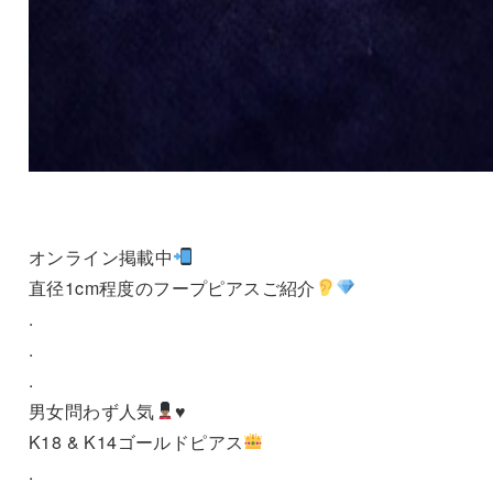
オンライン掲載中
直径1cm程度のフープピアスご紹介
.
.
.
男女問わず人気
♥️
K18 & K14ゴールドピアス
.