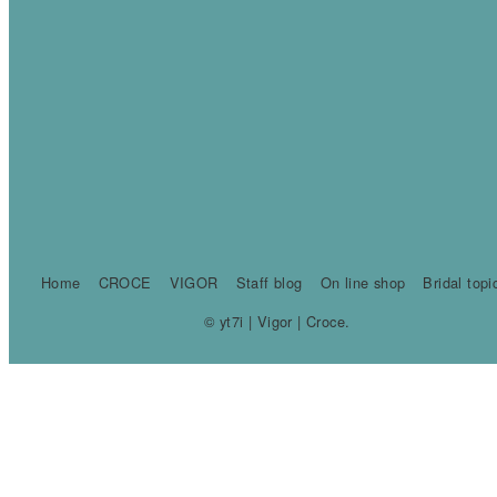
Home
CROCE
VIGOR
Staff blog
On line shop
Bridal topi
© yt7i | Vigor | Croce.