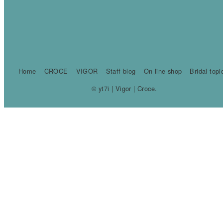
Home
CROCE
VIGOR
Staff blog
On line shop
Bridal topi
© yt7i | Vigor | Croce.