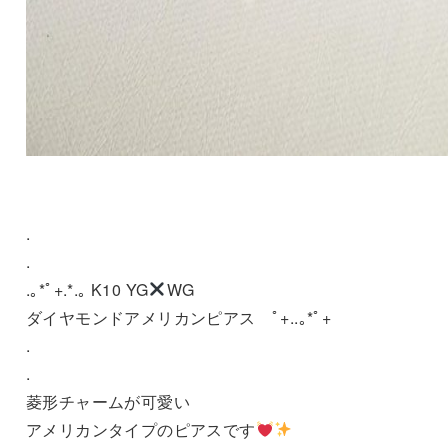
.
.
.｡*ﾟ+.*.｡ K10 YG
WG
ダイヤモンドアメリカンピアス ﾟ+..｡*ﾟ+
.
.
菱形チャームが可愛い
アメリカンタイプのピアスです