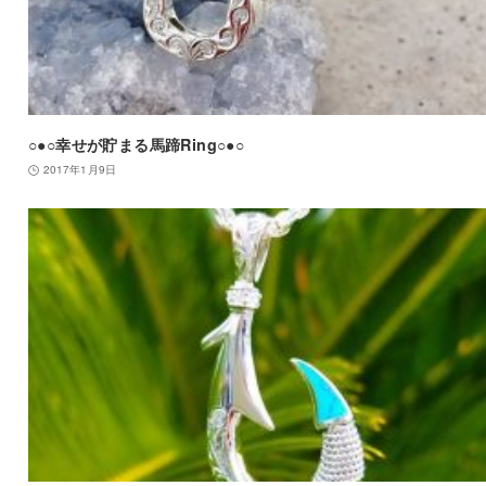
○●○幸せが貯まる馬蹄Ring○●○
2017年1月9日