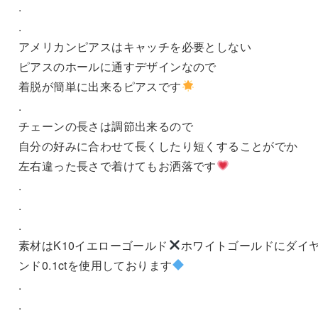
.
.
アメリカンピアスはキャッチを必要としない
ピアスのホールに通すデザインなので
着脱が簡単に出来るピアスです
.
チェーンの長さは調節出来るので
自分の好みに合わせて長くしたり短くすることがでか
左右違った長さで着けてもお洒落です
.
.
.
素材はK10イエローゴールド
ホワイトゴールドにダイ
ンド0.1ctを使用しております
.
.