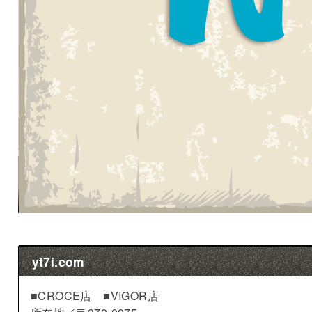
yt7i.com
■CROCE店 ■VIGOR店