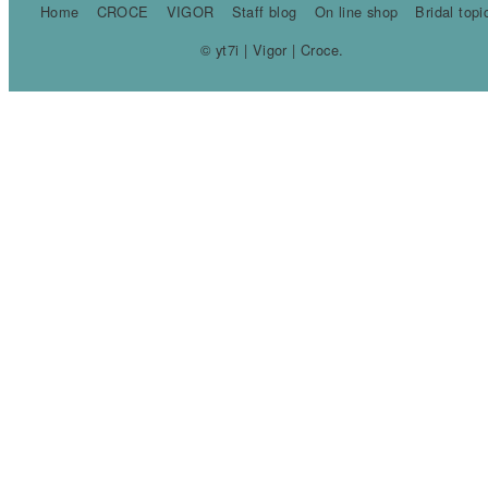
Home
CROCE
VIGOR
Staff blog
On line shop
Bridal topi
© yt7i | Vigor | Croce.