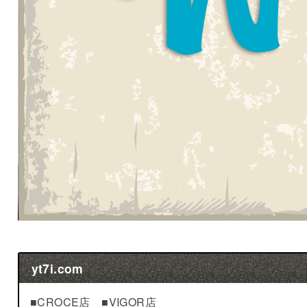
yt7i.com
■CROCE店 ■VIGOR店