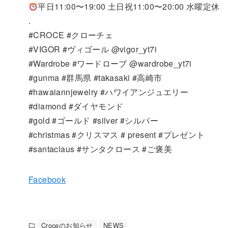
平日11:00〜19:00 土日祝11:00〜20:00 水曜定休
.
#CROCE #クローチェ
#VIGOR #ヴィゴール @vigor_yt7i
#Wardrobe #ワードローブ @wardrobe_yt7i
#gunma #群馬県 #takasaki #高崎市
#hawaiannjewelry #ハワイアンジュエリー
#diamond #ダイヤモンド
#gold #ゴールド #silver #シルバー
#christmas #クリスマス # present #プレゼント
#santaclaus #サンタクロース #ご褒美
Facebook
Croceのお知らせ
NEWS