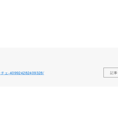
ローチェ-409924282409328/
記事