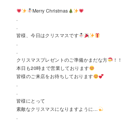
Merry Christmas
.
.
皆様、今日はクリスマスです
.
.
クリスマスプレゼントのご準備かまだな方
！！
本日も20時まで営業しております
皆様のご来店をお待ちしております
.
.
皆様にとって
素敵なクリスマスになりますように…
.