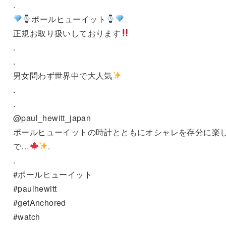
.
ポールヒューイット
正規お取り扱いしております
.
.
男女問わず世界中で大人気
.
.
@paul_hewitt_japan
ポールヒューイットの時計とともにオシャレを存分に楽
で…
.
.
#ポールヒューイット
#paulhewitt
#getAnchored
#watch