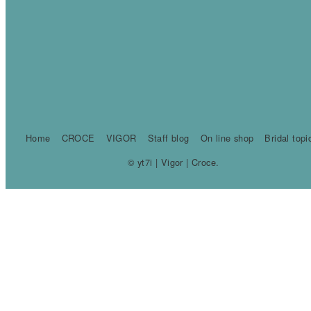
Home
CROCE
VIGOR
Staff blog
On line shop
Bridal topi
© yt7i | Vigor | Croce.