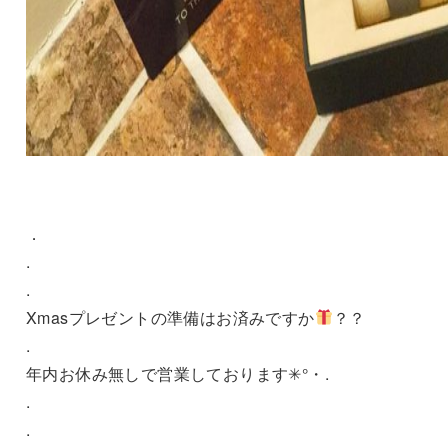
．
.
.
Xmasプレゼントの準備はお済みですか
？？
.
年内お休み無しで営業しております✳︎°・.
.
.