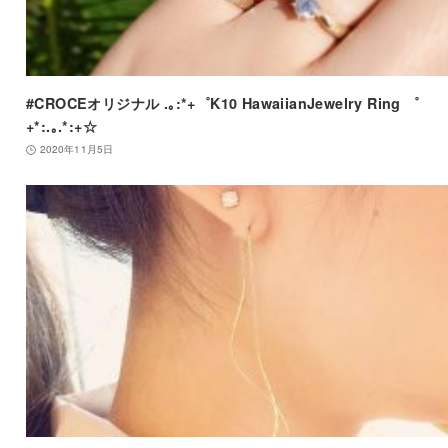
#CROCEオリジナル .｡:*+゜K10 HawaiianJewelry Ring ゜
+*:.｡.*:+☆
2020年11月5日