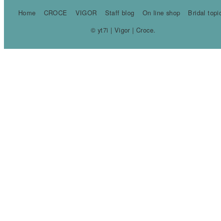
Home
CROCE
VIGOR
Staff blog
On line shop
Bridal topi
© yt7i | Vigor | Croce.