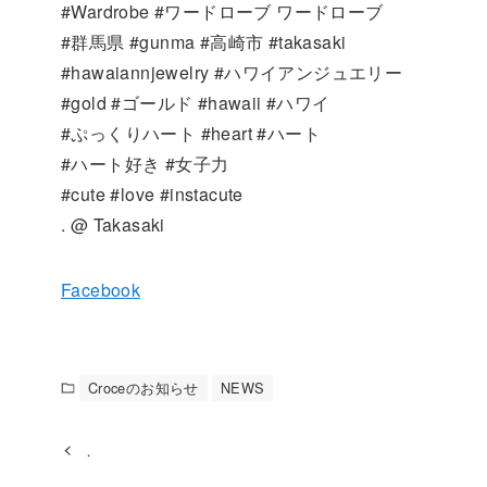
#Wardrobe #ワードローブ ワードローブ
#群馬県 #gunma #高崎市 #takasaki
#hawaiannjewelry #ハワイアンジュエリー
#gold #ゴールド #hawaii #ハワイ
#ぷっくりハート #heart #ハート
#ハート好き #女子力
#cute #love #instacute
. @ Takasaki
Facebook
Croceのお知らせ
NEWS
．