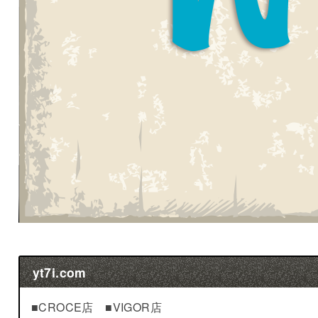
yt7i.com
■CROCE店 ■VIGOR店