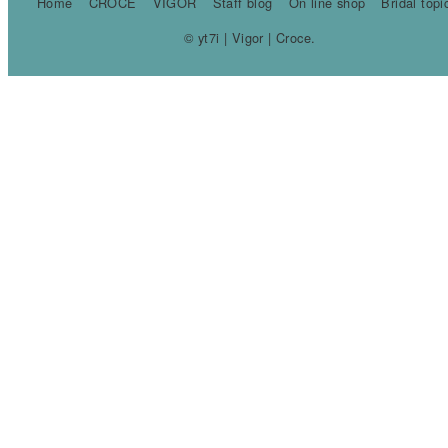
Home
CROCE
VIGOR
Staff blog
On line shop
Bridal topi
© yt7i | Vigor | Croce.