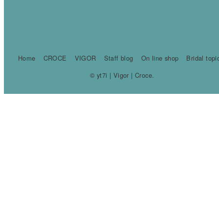
Home
CROCE
VIGOR
Staff blog
On line shop
Bridal topi
© yt7i | Vigor | Croce.