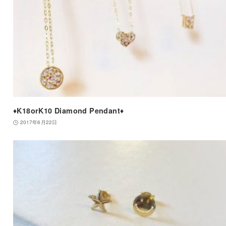
♦️K18orK10 Diamond Pendant♦️
2017年6月22日