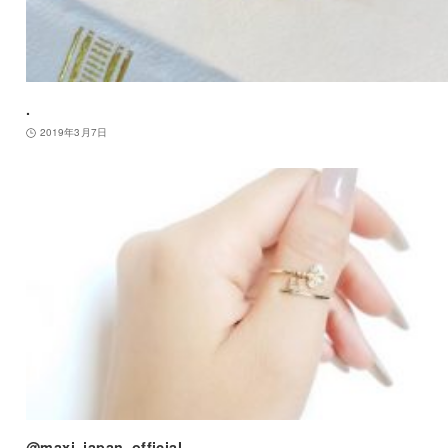
.
2019年3月7日
@maxi_japan_official