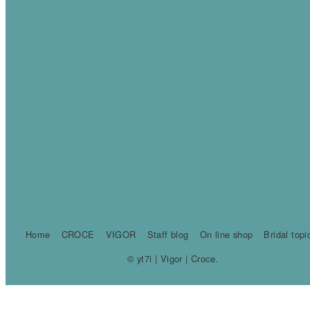
Home
CROCE
VIGOR
Staff blog
On line shop
Bridal topi
© yt7i | Vigor | Croce.