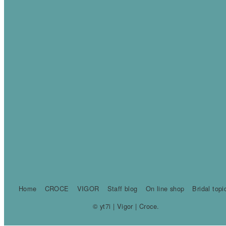
Home
CROCE
VIGOR
Staff blog
On line shop
Bridal topi
© yt7i | Vigor | Croce.