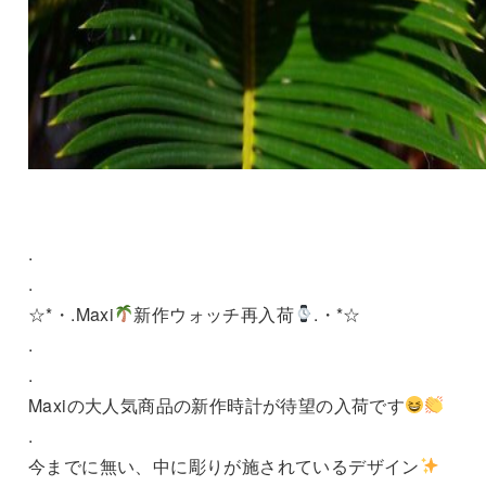
.
.
☆*・.Maxi
新作ウォッチ再入荷
.・*☆
.
.
Maxiの大人気商品の新作時計が待望の入荷です
.
今までに無い、中に彫りが施されているデザイン