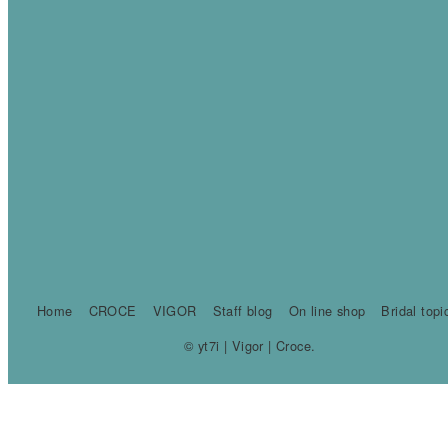
Home
CROCE
VIGOR
Staff blog
On line shop
Bridal topi
© yt7i | Vigor | Croce.