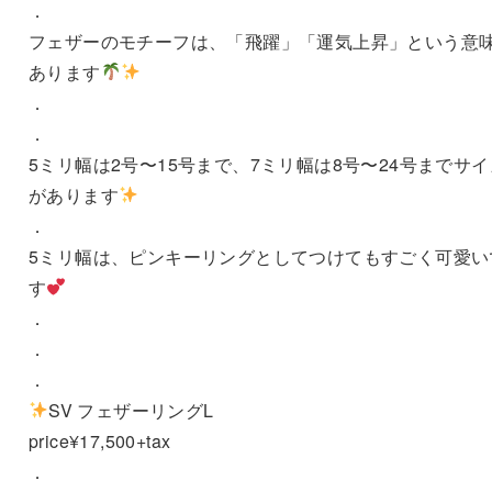
．
フェザーのモチーフは、「飛躍」「運気上昇」という意
あります
．
．
5ミリ幅は2号〜15号まで、7ミリ幅は8号〜24号までサイ
があります
．
5ミリ幅は、ピンキーリングとしてつけてもすごく可愛い
す
．
．
．
SV フェザーリングL
price¥17,500+tax
．