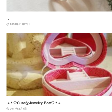
．
2018年11月26日
.+＊♡CuteなJewelry Box♡＊+.
2017年2月4日