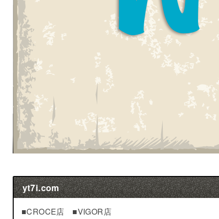
yt7i.com
■CROCE店 ■VIGOR店