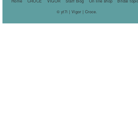
Home
CROCE
VIGOR
Staff blog
On line shop
Bridal topi
© yt7i | Vigor | Croce.