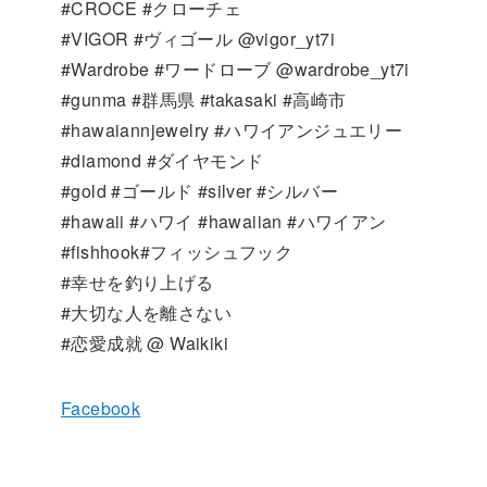
#CROCE #クローチェ
#VIGOR #ヴィゴール @vigor_yt7i
#Wardrobe #ワードローブ @wardrobe_yt7i
#gunma #群馬県 #takasaki #高崎市
#hawaiannjewelry #ハワイアンジュエリー
#diamond #ダイヤモンド
#gold #ゴールド #silver #シルバー
#hawaii #ハワイ #hawaiian #ハワイアン
#fishhook#フィッシュフック
#幸せを釣り上げる
#大切な人を離さない
#恋愛成就 @ Waikiki
Facebook