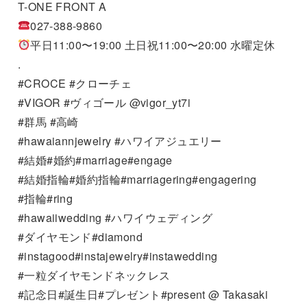
T-ONE FRONT A
027-388-9860
平日11:00〜19:00 土日祝11:00〜20:00 水曜定休
.
#CROCE #クローチェ
#VIGOR #ヴィゴール @vigor_yt7i
#群馬 #高崎
#hawaiannjewelry #ハワイアジュエリー
#結婚#婚約#marriage#engage
#結婚指輪#婚約指輪#marriagering#engagering
#指輪#ring
#hawaiiwedding #ハワイウェディング
#ダイヤモンド#diamond
#instagood#instajewelry#instawedding
#一粒ダイヤモンドネックレス
#記念日#誕生日#プレゼント#present @ Takasaki