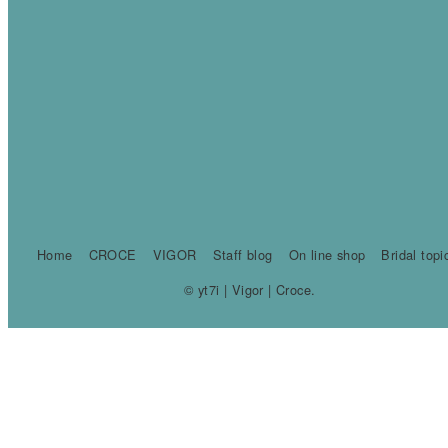
Home
CROCE
VIGOR
Staff blog
On line shop
Bridal topi
© yt7i | Vigor | Croce.