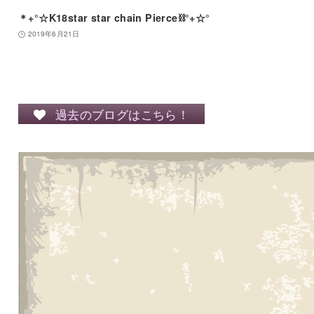
＊+°☆K18star star chain Pierce⛓°+☆°
2019年6月21日
過去のブログはこちら！