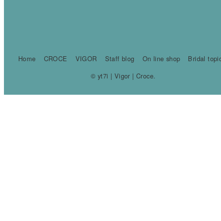
Home
CROCE
VIGOR
Staff blog
On line shop
Bridal topi
© yt7i | Vigor | Croce.