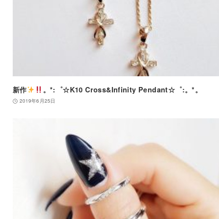
新作
。*:゜☆K10 Cross&Infinity Pendant☆゜:。*。
2019年6月25日