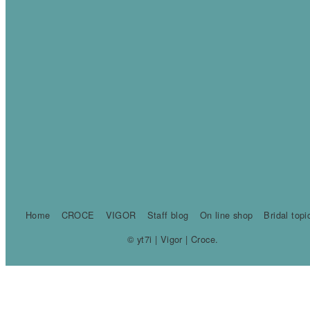
Home
CROCE
VIGOR
Staff blog
On line shop
Bridal topi
© yt7i | Vigor | Croce.