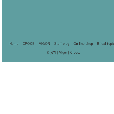
Home
CROCE
VIGOR
Staff blog
On line shop
Bridal topi
© yt7i | Vigor | Croce.