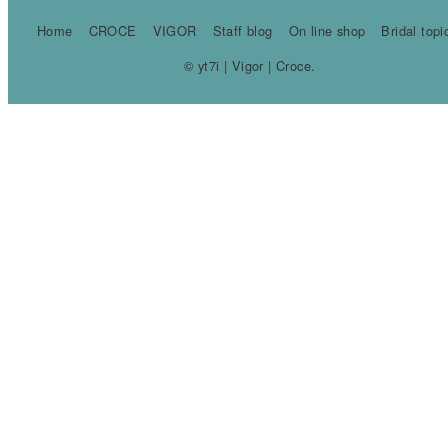
Home
CROCE
VIGOR
Staff blog
On line shop
Bridal topi
© yt7i | Vigor | Croce.