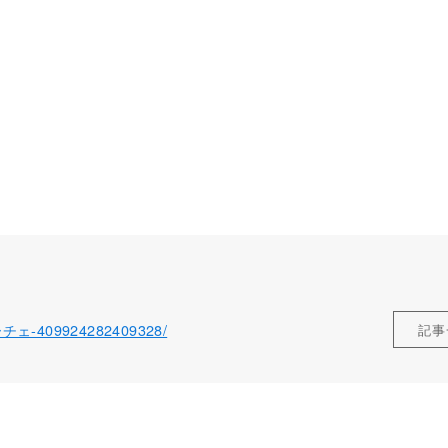
ローチェ-409924282409328/
記事