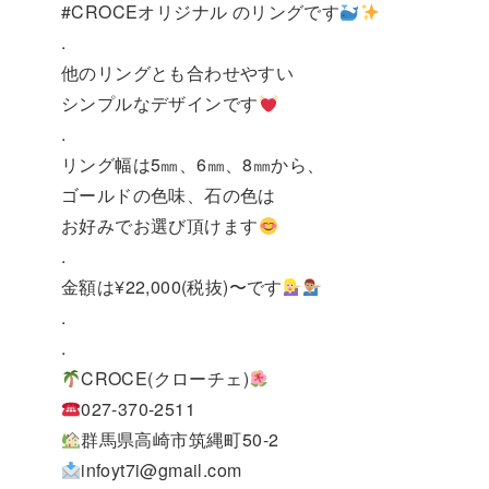
#CROCEオリジナル のリングです
.
他のリングとも合わせやすい
シンプルなデザインです
.
リング幅は5㎜、6㎜、8㎜から、
ゴールドの色味、石の色は
お好みでお選び頂けます
.
金額は¥22,000(税抜)〜です
.
.
CROCE(クローチェ)
027-370-2511
群馬県高崎市筑縄町50-2
infoyt7i@gmail.com