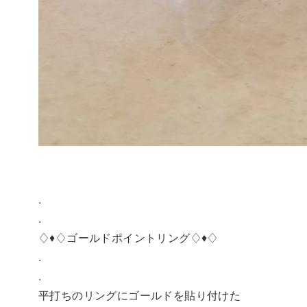
.
.
♢♦︎♢ゴールドポイントリング♢♦︎♢
.
.
平打ちのリングにゴールドを貼り付けた