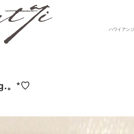
ハワイアン
g.。*♡