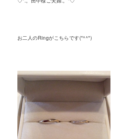
♡*.。田中様ご夫婦.。*♡
お二人のRingがこちらです(*^^*)