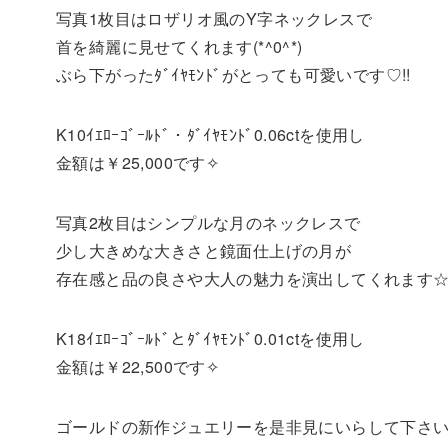
写真1枚目はロザリオ風のY字ネックレスで
首を綺麗に見せてくれます(*^0^*)
ぶら下がったﾀﾞｲﾔﾓﾝﾄﾞがとっても可愛いです♡!!
K10ｲｴﾛｰｺﾞｰﾙﾄﾞ・ﾀﾞｲﾔﾓﾝﾄﾞ0.06ctを使用し
金額は￥25,000です✧
写真2枚目はシンプルな月のネックレスで
少し大きめな大きさと鏡面仕上げの月が
存在感と品の良さや大人の魅力を演出してくれます
K18ｲｴﾛｰｺﾞｰﾙﾄﾞとﾀﾞｲﾔﾓﾝﾄﾞ0.01ctを使用し
金額は￥22,500です✧
ゴールドの新作ジュエリーを是非見にいらして下さい(@^