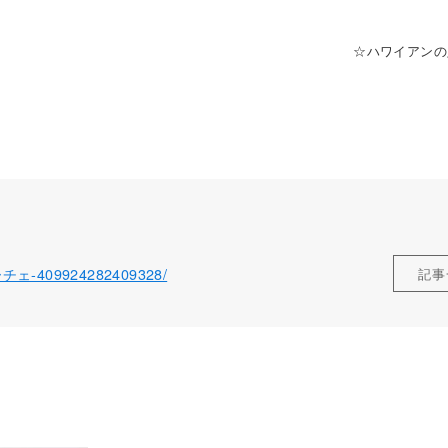
☆ハワイアンの定番!
ローチェ-409924282409328/
記事