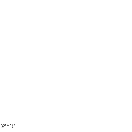
☆
^)/~~~