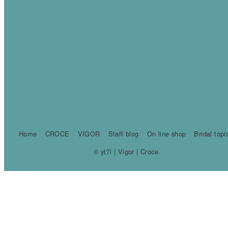
Home
CROCE
VIGOR
Staff blog
On line shop
Bridal topi
© yt7i | Vigor | Croce.