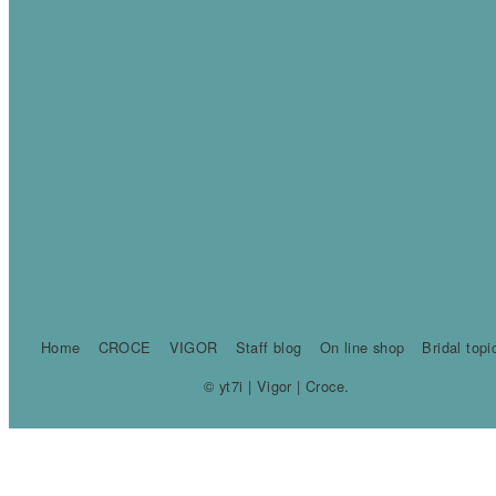
Home
CROCE
VIGOR
Staff blog
On line shop
Bridal topi
© yt7i | Vigor | Croce.