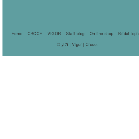
Home
CROCE
VIGOR
Staff blog
On line shop
Bridal topi
© yt7i | Vigor | Croce.