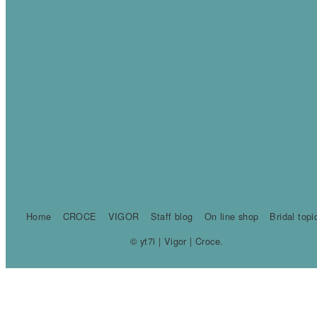
Home
CROCE
VIGOR
Staff blog
On line shop
Bridal topi
© yt7i | Vigor | Croce.