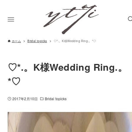
ホーム
Bridal topicks
♡*.。K様Wedding Ring.。*♡
♡*.。K様Wedding Ring.。
*♡
2017年2月10日
Bridal topicks