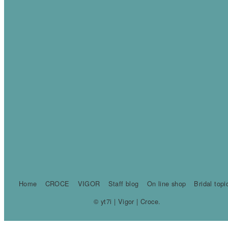
Home
CROCE
VIGOR
Staff blog
On line shop
Bridal topi
© yt7i | Vigor | Croce.