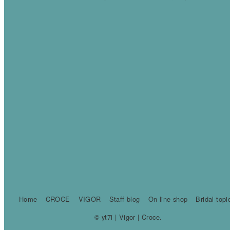
Home
CROCE
VIGOR
Staff blog
On line shop
Bridal topi
© yt7i | Vigor | Croce.