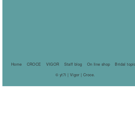
Home
CROCE
VIGOR
Staff blog
On line shop
Bridal topi
© yt7i | Vigor | Croce.