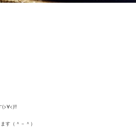
<)!!
います（＾－＾）