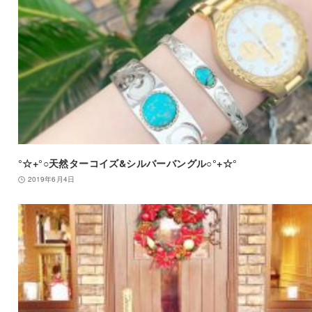
°☆+°○天然ターコイズ&シルバーバングル○°+☆°
2019年6月4日