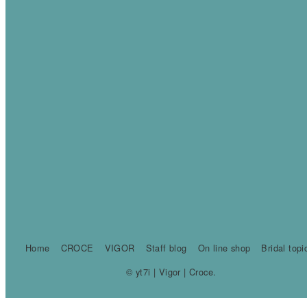
Home
CROCE
VIGOR
Staff blog
On line shop
Bridal topi
© yt7i | Vigor | Croce.