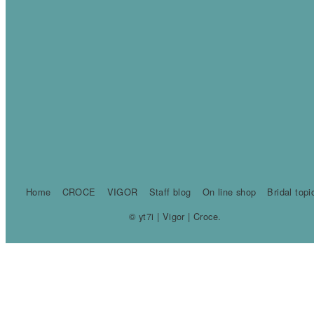
Home
CROCE
VIGOR
Staff blog
On line shop
Bridal topi
© yt7i | Vigor | Croce.