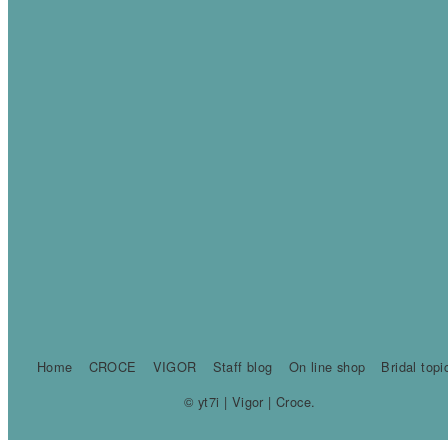
Home
CROCE
VIGOR
Staff blog
On line shop
Bridal topi
© yt7i | Vigor | Croce.