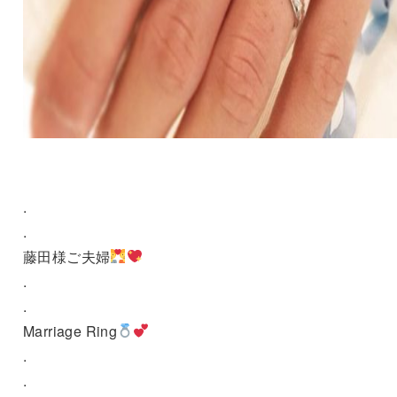
.
.
藤田様ご夫婦
.
.
Marriage Ring
.
.