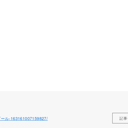
ィゴール-163161007159827/
記事