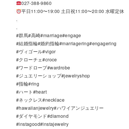
027-388-9860
平日11:00〜19:00 土日祝11:00〜20:00 水曜定休
.
.
#群馬#高崎#marriage#engage
#結婚指輪#婚約指輪#marriagering#engagering
#ヴィゴール#vigor
#クローチェ#croce
#ワードローブ#wardrobe
#ジュエリーショップ#jewelryshop
#指輪#ring
#ハート#heart
#ネックレス#necklace
#hawaiianjewelry#ハワイアンジュエリー
#ダイヤモンド#diamond
#instagood#instajewelry