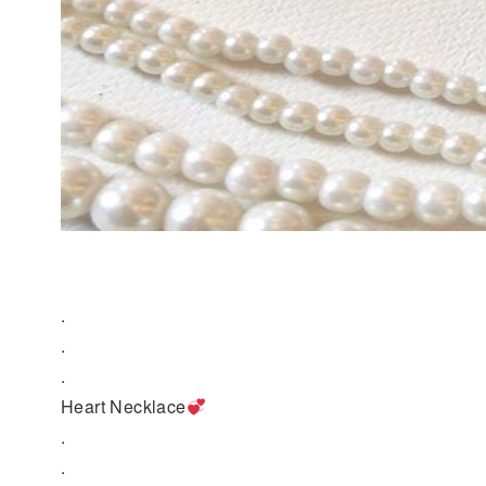
.
.
.
Heart Necklace
.
.