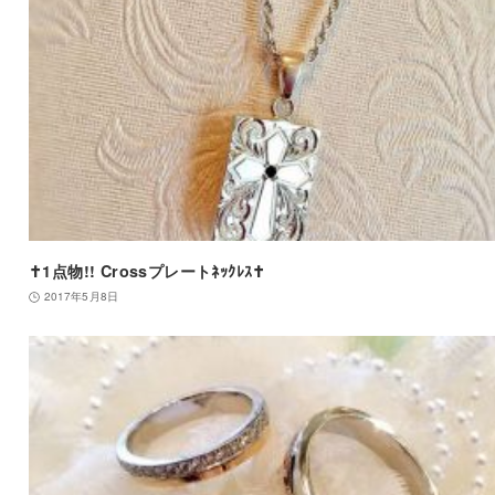
✝1点物!! Crossプレートﾈｯｸﾚｽ✝
2017年5月8日