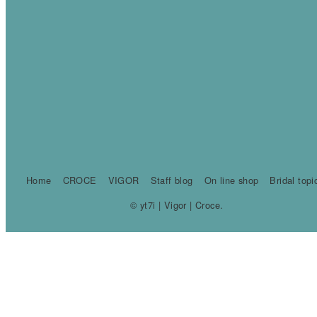
Home
CROCE
VIGOR
Staff blog
On line shop
Bridal topi
© yt7i | Vigor | Croce.