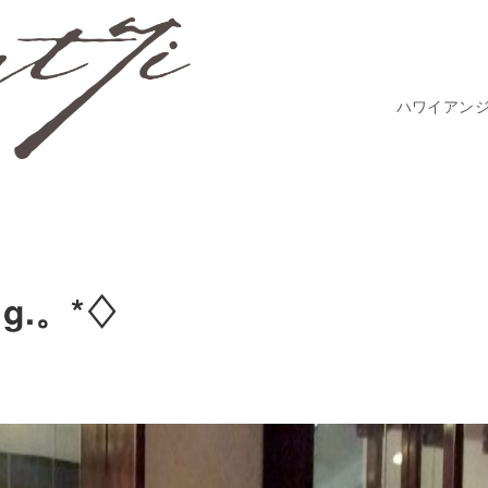
ハワイアン
ng.。*♢