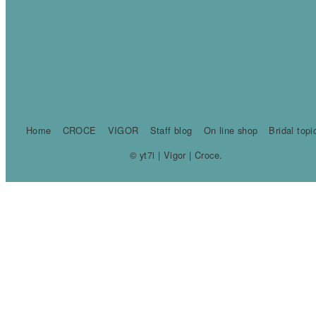
Home
CROCE
VIGOR
Staff blog
On line shop
Bridal topi
© yt7i | Vigor | Croce.