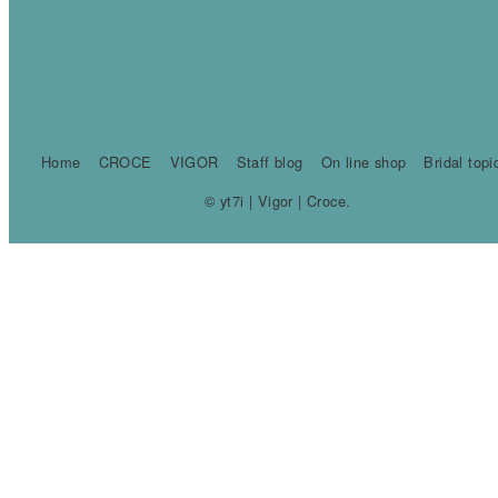
Home
CROCE
VIGOR
Staff blog
On line shop
Bridal topi
© yt7i | Vigor | Croce.