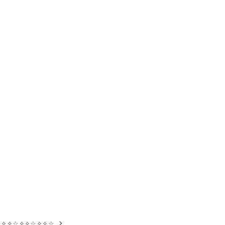
☆✧✧☆✧✧☆✧✧☆